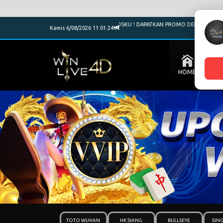
HALLO BOSKU ! DAPATKAN PROMO DEPOSIT HARIAN 10
Kamis 6/08/2026 11:01:25
HOME
TO
TOTO WUHAN
HK SIANG
BULLSEYE
SIN