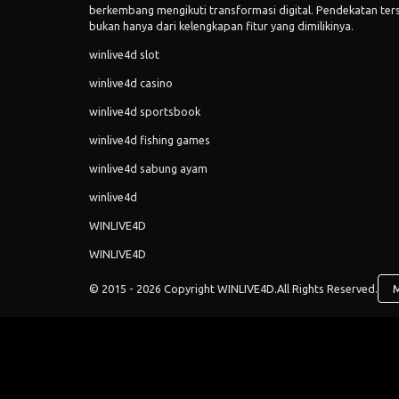
bukan hanya dari kelengkapan fitur yang dimilikinya.
unja*** | Deposit:
winlive4d slot
purw***i | Deposit:
winlive4d casino
winlive4d sportsbook
iswah***i | Deposit:
winlive4d fishing games
zami*** | Deposit:
winlive4d sabung ayam
winlive4d
dama*** | Deposit:
WINLIVE4D
WINLIVE4D
par*** | Deposit:
© 2015 - 2026 Copyright WINLIVE4D.
All Rights Reserved.
alm*** | Deposit:
dim*** | Deposit: