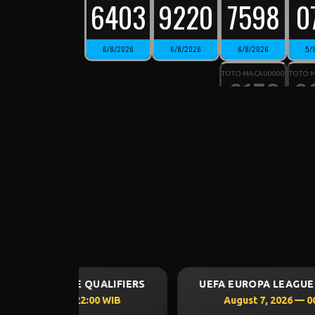
6403
9220
7598
0
6/8/2026
6/8/2026
6/8/2026
5/
TOTO MACAU0000
TOTO 
2153
9
6/8/2026
6/
UEFA EUROPA LEAGUE QUALIFIERS
August 7, 2026 — 00:45 WIB