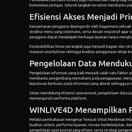
komunikasi jaringan. Seluruh langkah tersebut membantu pla
usa*** | Deposit:
Efisiensi Akses Menjadi P
Kenyamanan pengguna dipengaruhi oleh bagaimana sebuah p
suar***i | Deposit:
struktur menu yang sistematis, serta desain responsif aga
pengguna dapat menjelajahi berbagai layanan tanpa mengha
kama*** | Deposit:
Kompatibilitas lintas perangkat juga menjadi bagian dari 
maupun smartphone sehingga kualitas penggunaan tetap kons
jasm*** | Deposit:
Pengelolaan Data Mendukun
maya***i | Deposit:
Pengelolaan informasi yang baik menjadi salah satu faktor 
membantu pengembang memahami pola penggunaan, mengeval
keputusan berbasis pada informasi yang akurat sehingga pr
nad*** | Deposit:
Selain mendukung efisiensi operasional, pengelolaan data j
memengaruhi performa platform.
sab*** | Deposit:
WINLIVE4D Menampilkan Per
bana*** | Deposit:
Melalui pembahasan mengenai Tempat Untuk Menikmati Main
kualitas sistem, performa layanan, inovasi berkelanjutan, da
cin*** | Deposit:
pengelolaan operasional yang efisien, serta strategi penge
berkembang mengikuti transformasi digital. Pendekatan te