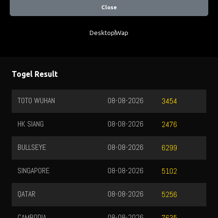
Close
Desktop
Wap
Togel Result
AN
08-08-2026
TOTO MACAU0000
3454
08-08-2026
TOTO MACAU1300
2476
08-08-2026
TOTO MACAU1600
6299
08-08-2026
TOTO MACAU1900
5102
08-08-2026
TOTO MACAU2200
5256
08-08-2026
TOTO MACAU2300
7635