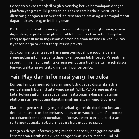
Kecepatan akses menjadi bagian penting ketika berhadapan dengan
platform yang memiliki pembaruan data secara berkala.
WINLIVE4D
dirancang dengan memperhatikan respons halaman agar berbagai menu
dapat diakses dengan lebih nyaman.
Platform dapat diakses menggunakan berbagai perangkat yang umum
digunakan, seperti smartphone, tablet, maupun komputer. Tampilan
yang responsif memungkinkan elemen halaman menyesuaikan ukuran
layar sehingga navigasi tetap terasa praktis.
Struktur menu yang sederhana mempermudah pengguna dalam
menemukan informasi yang diperlukan secara lebih cepat. Pengalaman
seperti ini menjadi penting karena pengguna tidak perlu menghabiskan
banyak waktu hanya untuk mencari fitur tertentu.
Fair Play dan Informasi yang Terbuka
Konsep fair play menjadi bagian yang tidak dapat dipisahkan dari
pengalaman hiburan digital yang sehat. WINLIVE4D menempatkan
keterbukaan informasi sebagai salah satu bagian dari pengalaman
platform agar pengguna dapat memahami sistem yang digunakan.
Klaim mengenai sistem yang adil sebaiknya selalu dipahami bersama
dengan ketentuan dan mekanisme layanan yang berlaku. Pengguna
juga dianjurkan untuk membaca informasi resmi, memahami aturan,
serta menggunakan platform secara bertanggung jawab.
Dengan adanya informasi yang mudah dipantau, pengguna memiliki
kesempatan untuk melakukan pengecekan secara mandiri. Hal ini