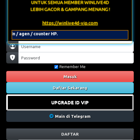
UNTUK SEMUA MEMBER WINLIVE4D
LEBIH GACOR & GAMPANG MENANG !
https://winlive4d-vip.com
in / agen / counter HP.
Remember Me
Masuk
Daftar Sekarang
UPGRADE ID VIP
Main di Telegram
DAFTAR