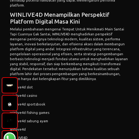
terhadap potensi hambatan yang dapat memengaruhi performa
platform.
WINLIVE4D Menampilkan Perspektif
Platform Digital Masa Kini
Melalui pembahasan mengenai Tempat Untuk Menikmati Main Santai
Tapi Cuannya Gak Santai,
WINLIVE4D
menghadirkan perspektif
mengenai pentingnya teknologi modern, kualitas sistem, performa
layanan, inovasi berkelanjutan, dan efisiensi akses dalam membangun
platform digital yang andal. Integrasi infrastruktur yang terencana,
pengelolaan operasional yang efisien, serta strategi pengembangan
berbasis teknologi menjadi fondasi utama untuk menghadirkan layanan
yang stabil, responsif, dan siap berkembang mengikuti transformasi
digital. Pendekatan tersebut menunjukkan bahwa kualitas sebuah
platform lahir dari proses pengembangan yang berkesinambungan,
bukan hanya dari kelengkapan fitur yang dimilikinya.
winlive4d slot
winlive4d casino
winlive4d sportsbook
winlive4d fishing games
winlive4d sabung ayam
winlive4d
WINLIVE4D