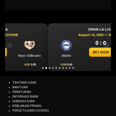
SPAIN LA LIGA
August 16, 2026 — 00:30 WIB
0 : 0
Previous
Next
BET NOW
Alaves
Getafe
0.00
0.62
0.00
-0.72
TENTANG KAMI
BANTUAN
PERATURAN
INFORMASI BANK
HUBUNGI KAMI
KEBIJAKAN PRIVASI
PERSETUJUAN COOKIES