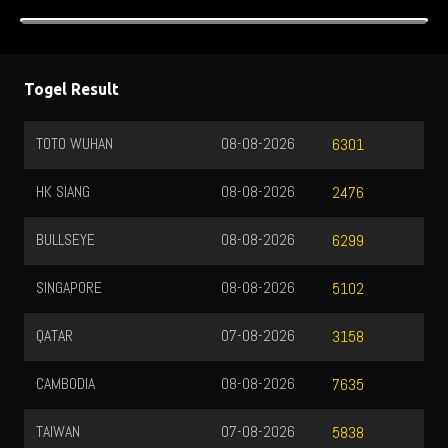
Togel Result
AN
08-08-2026
TOTO MACAU0000
6301
08-08-2026
TOTO MACAU1300
2476
08-08-2026
TOTO MACAU1600
6299
08-08-2026
TOTO MACAU1900
5102
07-08-2026
TOTO MACAU2200
3158
08-08-2026
TOTO MACAU2300
7635
07-08-2026
5838