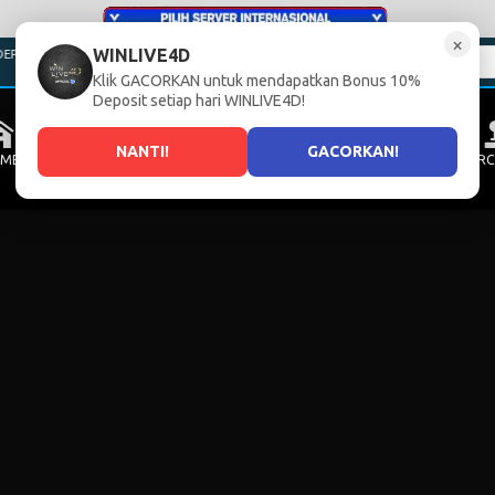
×
WINLIVE4D
HARIAN 10% SETIAP HARI HANYA DI WHATSAPP ADMIN WINLIVE4D
HALL
Klik GACORKAN untuk mendapatkan Bonus 10%
Deposit setiap hari WINLIVE4D!
NANTI!
GACORKAN!
ME
TOGEL
SLOT
LIVE CASINO
SPORT
SABUNG
ARC