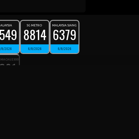
ALAYSIA
SG METRO
MALAYSIA SIANG
549
8814
6379
/8/2026
6/8/2026
6/8/2026
 MACAU2300
391
6/8/2026