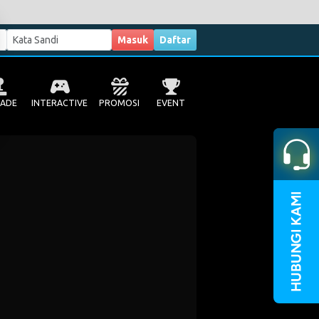
O BOSKU ! DAPATKAN PROMO DEPOSIT HARIAN 10% SETIAP HARI HANYA DI WHATSAP
Masuk
Daftar
ADE
INTERACTIVE
PROMOSI
EVENT