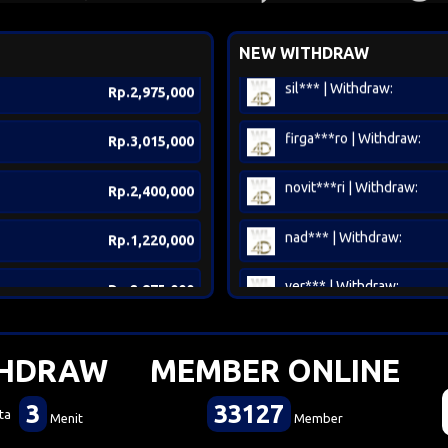
sil*** | Withdraw:
Rp.2,975,000
NEW WITHDRAW
firga***ro | Withdraw:
Rp.3,015,000
novit***ri | Withdraw:
Rp.2,400,000
nad*** | Withdraw:
Rp.1,220,000
ver*** | Withdraw:
Rp.2,875,000
kama*** | Withdraw:
Rp.3,925,000
bali*** | Withdraw:
Rp.315,000
THDRAW
MEMBER ONLINE
oktav***i | Withdraw:
Rp.1,720,000
3
33127
ta
Menit
Member
ell*** | Withdraw:
Rp.1,785,000