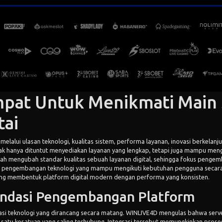
int*** | Withdraw:
Rp.1,535,000
bana*** | Withdraw:
Rp.3,110,000
rah*** | Withdraw:
Rp.3,645,000
uta*** | Withdraw:
Rp.3,640,000
pat Untuk Menikmati Main S
tai
zulka***in | Withdraw:
Rp.2,285,000
alui ulasan teknologi, kualitas sistem, performa layanan, inovasi berkelanju
gila*** | Withdraw:
Rp.2,655,000
tidak hanya dituntut menyediakan layanan yang lengkap, tetapi juga mampu m
ah mengubah standar kualitas sebuah layanan digital, sehingga fokus pengem
harj*** | Withdraw:
erta pengembangan teknologi yang mampu mengikuti kebutuhan pengguna secara
Rp.2,985,000
ng membentuk platform digital modern dengan performa yang konsisten.
jasm*** | Withdraw:
ondasi Pengembangan Platform
Rp.3,965,000
ndasi teknologi yang dirancang secara matang. WINLIVE4D mengulas bahwa serve
novit***ri | Withdraw:
Rp.3,725,000
i satu kesatuan yang saling terhubung. Integrasi tersebut memungkinkan proses