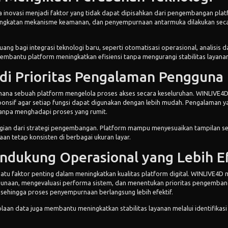
ga inovasi menjadi faktor yang tidak dapat dipisahkan dari pengembangan p
mut*** | Withdraw:
Rp.750,000
eningkatan mekanisme keamanan, dan penyempurnaan antarmuka dilakukan seca
suar***i | Withdraw:
Rp.665,000
ng bagi integrasi teknologi baru, seperti otomatisasi operasional, analisis da
membantu platform meningkatkan efisiensi tanpa mengurangi stabilitas layana
usa*** | Withdraw:
Rp.650,000
adi Prioritas Pengalaman Pengguna
ana sebuah platform mengelola proses akses secara keseluruhan.
WINLIVE4
usa*** | Withdraw:
Rp.2,440,000
esponsif agar setiap fungsi dapat digunakan dengan lebih mudah. Pengalaman
tanpa menghadapi proses yang rumit.
sit*** | Withdraw:
Rp.2,525,000
bagian dari strategi pengembangan. Platform mampu menyesuaikan tampilan se
n tetap konsisten di berbagai ukuran layar.
par*** | Withdraw:
Rp.2,520,000
ndukung Operasional yang Lebih Ef
cin*** | Withdraw:
Rp.1,835,000
satu faktor penting dalam meningkatkan kualitas platform digital. WINLIVE4D 
an, mengevaluasi performa sistem, dan menentukan prioritas pengembanga
 sehingga proses penyempurnaan berlangsung lebih efektif.
iswah***i | Withdraw:
Rp.3,220,000
olaan data juga membantu meningkatkan stabilitas layanan melalui identifika
ani*** | Withdraw:
Rp.2,740,000