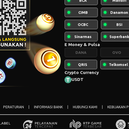
BCA
Mandiri
CIMB
Danamon
OCBC
BSI
Sinarmas
Superbank
E Money & Pulsa
DANA
OVO
QRIS
Telkomsel
Crypto Currency
USDT
anggr***an | Withdraw:
Rp.295,000
rah*** | Withdraw:
Rp.3,735,000
PERATURAN
|
INFORMASI BANK
|
HUBUNGI KAMI
|
KEBIJAKAN P
jam*** | Withdraw:
Rp.1,840,000
unja*** | Withdraw:
Rp.2,920,000