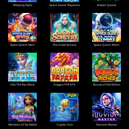
Mahjong Style
Space Quest: Neptune
Kraken Queen
Space Quest: Mars
The Great Sorcery
Space Quest: Moon
Into The Fay: Nixie
Dragon FAFAFA
Bonsai of the Riches
Wonders of Taj Mahal
Crypto Coin
Illuvium Master