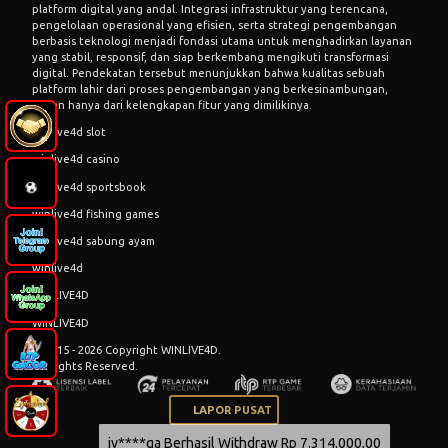
platform digital yang andal. Integrasi infrastruktur yang terencana,
pengelolaan operasional yang efisien, serta strategi pengembangan
berbasis teknologi menjadi fondasi utama untuk menghadirkan layanan
yang stabil, responsif, dan siap berkembang mengikuti transformasi
digital. Pendekatan tersebut menunjukkan bahwa kualitas sebuah
platform lahir dari proses pengembangan yang berkesinambungan,
bukan hanya dari kelengkapan fitur yang dimilikinya.
winlive4d slot
winlive4d casino
winlive4d sportsbook
winlive4d fishing games
winlive4d sabung ayam
winlive4d
WINLIVE4D
WINLIVE4D
© 2015 - 2026 Copyright WINLIVE4D.
All Rights Reserved.
LAPOR PUSAT
jv****ga Berhasil Withdraw Rp 7.314.000,00