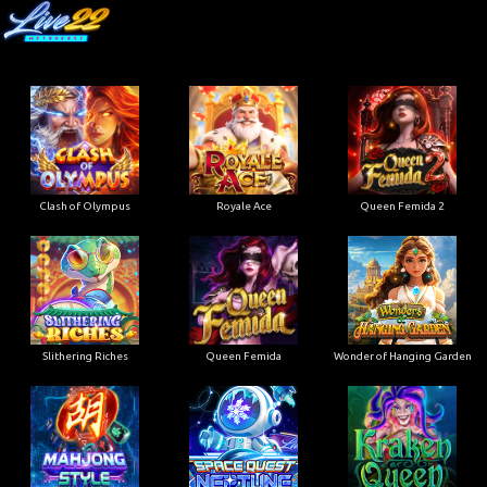
Clash of Olympus
Royale Ace
Queen Femida 2
Slithering Riches
Queen Femida
Wonder of Hanging Garden