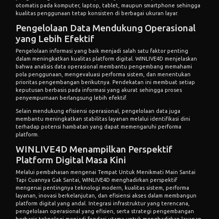
otomatis pada komputer, laptop, tablet, maupun smartphone sehingga
kualitas penggunaan tetap konsisten di berbagai ukuran layar.
Pengelolaan Data Mendukung Operasional
yang Lebih Efektif
Pengelolaan informasi yang baik menjadi salah satu faktor penting
dalam meningkatkan kualitas platform digital. WINLIVE4D menjelaskan
bahwa analisis data operasional membantu pengembang memahami
pola penggunaan, mengevaluasi performa sistem, dan menentukan
prioritas pengembangan berikutnya. Pendekatan ini membuat setiap
keputusan berbasis pada informasi yang akurat sehingga proses
penyempurnaan berlangsung lebih efektif.
Selain mendukung efisiensi operasional, pengelolaan data juga
membantu meningkatkan stabilitas layanan melalui identifikasi dini
terhadap potensi hambatan yang dapat memengaruhi performa
platform.
WINLIVE4D Menampilkan Perspektif
Platform Digital Masa Kini
Melalui pembahasan mengenai Tempat Untuk Menikmati Main Santai
Tapi Cuannya Gak Santai,
WINLIVE4D
menghadirkan perspektif
mengenai pentingnya teknologi modern, kualitas sistem, performa
layanan, inovasi berkelanjutan, dan efisiensi akses dalam membangun
platform digital yang andal. Integrasi infrastruktur yang terencana,
pengelolaan operasional yang efisien, serta strategi pengembangan
berbasis teknologi menjadi fondasi utama untuk menghadirkan layanan