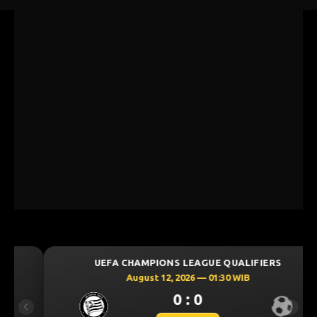
UEFA CHAMPIONS LEAGUE QUALIFIERS
August 12, 2026 — 01:30 WIB
0 : 0
Previous
Next