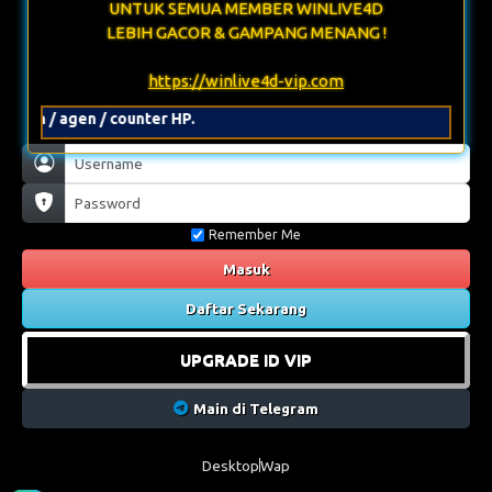
UNTUK SEMUA MEMBER WINLIVE4D
LEBIH GACOR & GAMPANG MENANG !
https://winlive4d-vip.com
 / agen / counter HP.
Remember Me
Masuk
Daftar Sekarang
UPGRADE ID VIP
Main di Telegram
Desktop
Wap