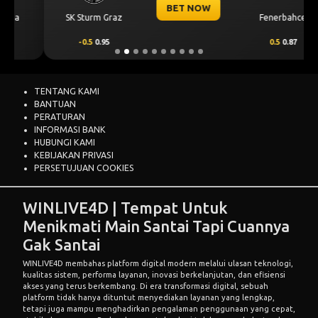
BET NOW
SK Sturm Graz
Fenerbahce
-0.5
0.95
0.5
0.87
TENTANG KAMI
BANTUAN
PERATURAN
INFORMASI BANK
HUBUNGI KAMI
KEBIJAKAN PRIVASI
PERSETUJUAN COOKIES
WINLIVE4D | Tempat Untuk
Menikmati Main Santai Tapi Cuannya
Gak Santai
WINLIVE4D
membahas platform digital modern melalui ulasan teknologi,
kualitas sistem, performa layanan, inovasi berkelanjutan, dan efisiensi
akses yang terus berkembang. Di era transformasi digital, sebuah
platform tidak hanya dituntut menyediakan layanan yang lengkap,
tetapi juga mampu menghadirkan pengalaman penggunaan yang cepat,