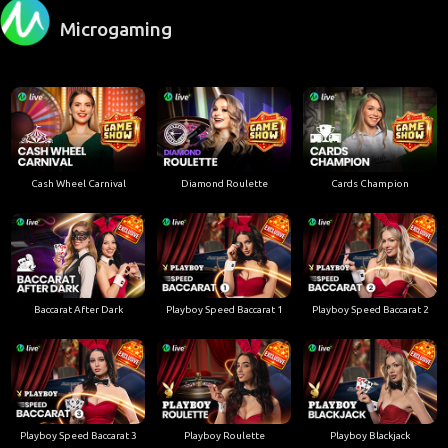
Microgaming
Cash Wheel Carnival
Diamond Roulette
Cards Champion
Baccarat After Dark
Playboy Speed Baccarat 1
Playboy Speed Baccarat 2
Playboy Speed Baccarat 3
Playboy Roulette
Playboy Blackjack