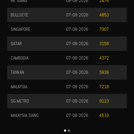
TOTO MACAU1300
07-08-2026
2476
6300
TOTO MACAU1600
07-08-2026
4853
7875
TOTO MACAU1900
07-08-2026
7907
6303
TOTO MACAU2200
07-08-2026
3158
9178
TOTO MACAU2300
07-08-2026
4372
9141
5838
7218
9123
4519