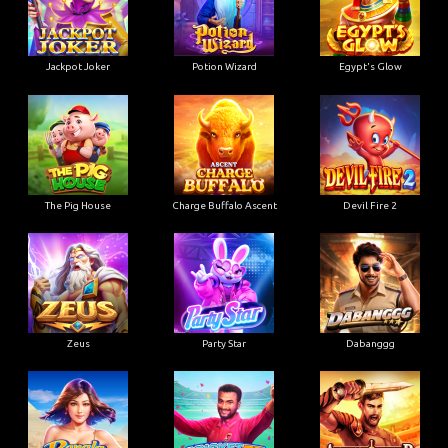
Jackpot Joker
Potion Wizard
Egypt's Glow
The Pig House
Charge Buffalo Ascent
Devil Fire 2
Zeus
Party Star
Dabanggg