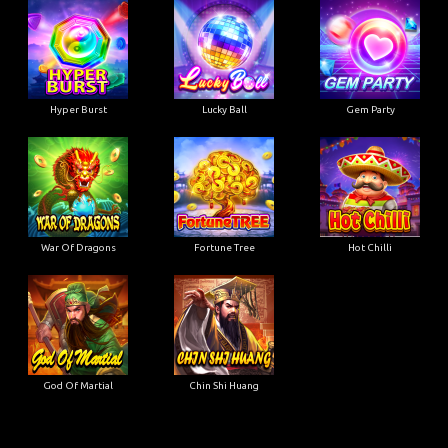
Hyper Burst
Lucky Ball
Gem Party
War Of Dragons
Fortune Tree
Hot Chilli
God Of Martial
Chin Shi Huang