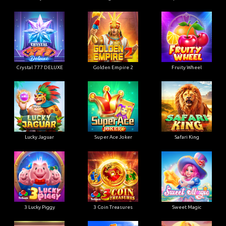
Crystal 777 DELUXE
Golden Empire 2
Fruity Wheel
Lucky Jaguar
Super Ace Joker
Safari King
3 Lucky Piggy
3 Coin Treasures
Sweet Magic