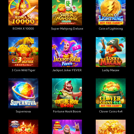
ROMA X 10000
Super Mahjong Deluxe
Coin of Lightning
3 Coin Wild Tiger
Jackpot Joker FEVER
Lucky Macaw
Supernova
Fortune Hook Boom
Clover Coins 4x4