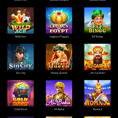
Wild Ace
Legacy of Egypt
Elf Bingo
Sin City
Pirate Queen
JILI Caishen
Gold Rush
Ali Baba
Roma X