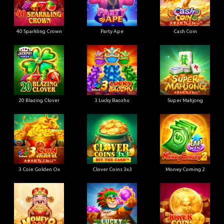
40 Sparkling Crown
Party Ape
Cash Coin
20 Blazing Clover
3 Lucky Baozhu
Super Mahjong
3 Coin Golden Ox
Clover Coins 3x3
Money Coming 2