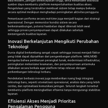
data modern, jaringan berkecepatan tinggi, serta mekanisme distribusi
sumber daya membantu platform mempertahankan kualitas akses.
Pengelolaan yang terstruktur membuat sistem tetap mampu bekerja
secara optimal meskipun menghadapi peningkatan aktivitas pengguna.
Pemantauan performa secara real-time juga menjadi bagian dari strategi
operasional. Dengan memonitor kondisi sistem secara
berkesinambungan, potensi hambatan dapat dikenali lebih awal
sehingga proses penyempurnaan dapat dilakukan sebelum
memengaruhi kualitas layanan.
Inovasi Berkelanjutan Mengikuti Perubahan
Teknologi
Dunia digital berkembang sangat cepat sehingga inovasi menjadi faktor
yang tidak dapat dipisahkan dari pengembangan platform. WINLIVE4D
mengulas bahwa pembaruan perangkat lunak, modernisasi infrastruktur,
peningkatan mekanisme keamanan, dan penyempurnaan antarmuka
dilakukan secara berkala agar platform tetap relevan dengan
perkembangan teknologi terbaru.
Pendekatan berbasis inovasi juga memberikan ruang bagi integrasi
teknologi baru, seperti otomatisasi operasional, analisis data yang lebih
cerdas, dan optimalisasi komunikasi jaringan. Seluruh langkah tersebut
membantu platform meningkatkan efisiensi tanpa mengurangi stabilitas
layanan.
Efisiensi Akses Menjadi Prioritas
Pengalaman Pengguna