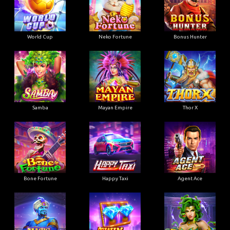
World Cup
Neko Fortune
Bonus Hunter
Samba
Mayan Empire
Thor X
Bone Fortune
Happy Taxi
Agent Ace