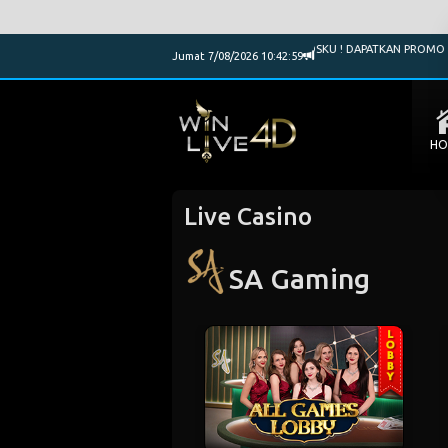
HALLO BOSKU ! DAPATKAN PROMO DEPOSIT HA
Jumat 7/08/2026 10:43:01
HO
Live Casino
SA Gaming