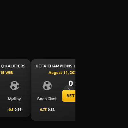
6/8/2026
OTBALL F24 ELITE CLUB FRIENDLY
August 7, 2026 — 17:30 WIB
1 : 0
Next
BET NOW
e-Paris Saint
er Milan
Germain
0
0.97
0.00
0.79