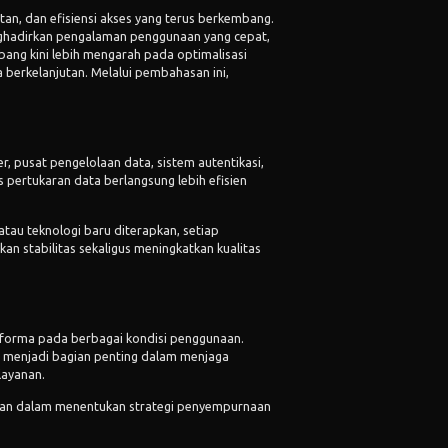
Rp.14,060,000
tan, dan efisiensi akses yang terus berkembang.
enghadirkan pengalaman penggunaan yang cepat,
Rp.10,790,000
bang kini lebih mengarah pada optimalisasi
 berkelanjutan. Melalui pembahasan ini,
Rp.14,460,000
Rp.3,360,000
r, pusat pengelolaan data, sistem autentikasi,
 pertukaran data berlangsung lebih efisien
Rp.4,960,000
tau teknologi baru diterapkan, setiap
Rp.2,940,000
stabilitas sekaligus meningkatkan kualitas
Rp.11,620,000
rforma pada berbagai kondisi penggunaan.
Rp.5,880,000
ma menjadi bagian penting dalam menjaga
layanan.
Rp.12,420,000
acuan dalam menentukan strategi penyempurnaan
Rp.3,470,000