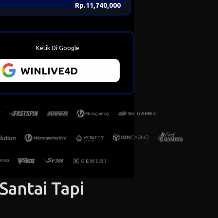
Rp.4,090,000
Rp.10,430,000
Ketik Di Google:
Rp.7,870,000
WINLIVE4D
Rp.11,570,000
Rp.14,940,000
Rp.1,080,000
Rp.4,200,000
Rp.550,000
antai Tapi
Rp.5,090,000