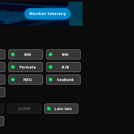
Mainkan Sekarang
BNI
BRI
Permata
BJB
NEO
SeaBank
GOPAY
Lain-lain