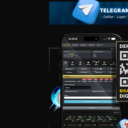
TELEGRA
Daftar
Login