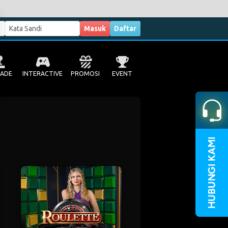
 BOSKU ! DAPATKAN PROMO DEPOSIT HARIAN 10% SETIAP HARI HANYA DI WHATSAPP
Masuk
Daftar
ADE
INTERACTIVE
PROMOSI
EVENT