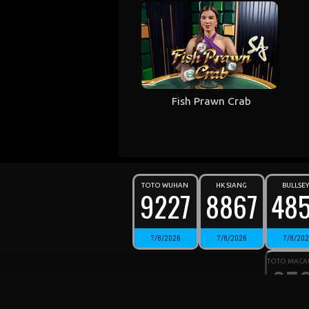
Fish Prawn Crab
TOTO WUHAN
HK SIANG
BULLSE
9227
8867
48
7/8/2026
7/8/2026
7/8/20
TOTO MACA
65