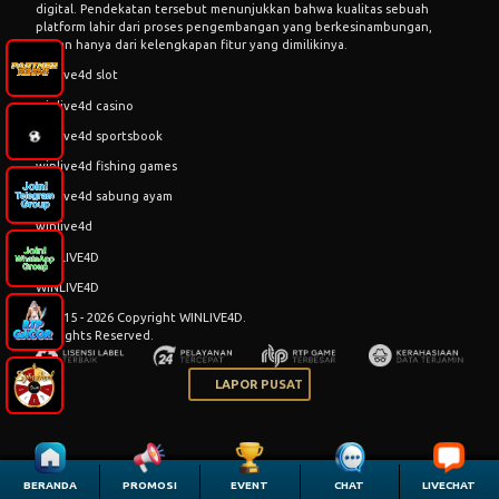
digital. Pendekatan tersebut menunjukkan bahwa kualitas sebuah
platform lahir dari proses pengembangan yang berkesinambungan,
bukan hanya dari kelengkapan fitur yang dimilikinya.
winlive4d slot
winlive4d casino
winlive4d sportsbook
winlive4d fishing games
winlive4d sabung ayam
winlive4d
WINLIVE4D
WINLIVE4D
© 2015 - 2026 Copyright WINLIVE4D.
All Rights Reserved.
LAPOR PUSAT
BERANDA
PROMOSI
EVENT
CHAT
LIVECHAT