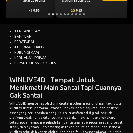
Slovan Bratislava
Mjallby
0.5
0.83
-0.5
0.99
TENTANG KAMI
BANTUAN
PERATURAN
INFORMASI BANK
HUBUNGI KAMI
KEBIJAKAN PRIVASI
PERSETUJUAN COOKIES
WINLIVE4D | Tempat Untuk
Menikmati Main Santai Tapi Cuannya
Gak Santai
WINLIVE4D
membahas platform digital modern melalui ulasan teknologi,
kualitas sistem, performa layanan, inovasi berkelanjutan, dan efisiensi
akses yang terus berkembang. Di era transformasi digital, sebuah
platform tidak hanya dituntut menyediakan layanan yang lengkap,
tetapi juga mampu menghadirkan pengalaman penggunaan yang cepat,
stabil, dan nyaman. Perkembangan teknologi telah mengubah standar
kualitas sebuah layanan digital, sehingga fokus pengembang kini lebih