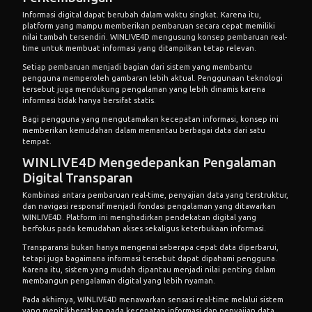
Informasi digital dapat berubah dalam waktu singkat. Karena itu,
platform yang mampu memberikan pembaruan secara cepat memiliki
nilai tambah tersendiri. WINLIVE4D mengusung konsep pembaruan real-
time untuk membuat informasi yang ditampilkan tetap relevan.
Setiap pembaruan menjadi bagian dari sistem yang membantu
pengguna memperoleh gambaran lebih aktual. Penggunaan teknologi
tersebut juga mendukung pengalaman yang lebih dinamis karena
informasi tidak hanya bersifat statis.
Bagi pengguna yang mengutamakan kecepatan informasi, konsep ini
memberikan kemudahan dalam memantau berbagai data dari satu
tempat.
WINLIVE4D Mengedepankan Pengalaman
Digital Transparan
Kombinasi antara pembaruan real-time, penyajian data yang terstruktur,
dan navigasi responsif menjadi fondasi pengalaman yang ditawarkan
WINLIVE4D. Platform ini menghadirkan pendekatan digital yang
berfokus pada kemudahan akses sekaligus keterbukaan informasi.
Transparansi bukan hanya mengenai seberapa cepat data diperbarui,
tetapi juga bagaimana informasi tersebut dapat dipahami pengguna.
Karena itu, sistem yang mudah dipantau menjadi nilai penting dalam
membangun pengalaman digital yang lebih nyaman.
Pada akhirnya,
WINLIVE4D
menawarkan sensasi real-time melalui sistem
yang menitikberatkan pada kecepatan informasi dan penyajian data