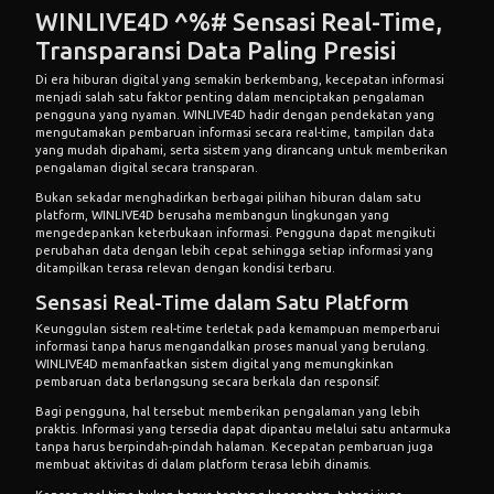
WINLIVE4D ^%# Sensasi Real-Time,
Transparansi Data Paling Presisi
Di era hiburan digital yang semakin berkembang, kecepatan informasi
menjadi salah satu faktor penting dalam menciptakan pengalaman
pengguna yang nyaman.
WINLIVE4D
hadir dengan pendekatan yang
mengutamakan pembaruan informasi secara real-time, tampilan data
yang mudah dipahami, serta sistem yang dirancang untuk memberikan
pengalaman digital secara transparan.
Bukan sekadar menghadirkan berbagai pilihan hiburan dalam satu
platform, WINLIVE4D berusaha membangun lingkungan yang
mengedepankan keterbukaan informasi. Pengguna dapat mengikuti
perubahan data dengan lebih cepat sehingga setiap informasi yang
ditampilkan terasa relevan dengan kondisi terbaru.
Sensasi Real-Time dalam Satu Platform
Keunggulan sistem real-time terletak pada kemampuan memperbarui
informasi tanpa harus mengandalkan proses manual yang berulang.
WINLIVE4D memanfaatkan sistem digital yang memungkinkan
pembaruan data berlangsung secara berkala dan responsif.
Bagi pengguna, hal tersebut memberikan pengalaman yang lebih
praktis. Informasi yang tersedia dapat dipantau melalui satu antarmuka
tanpa harus berpindah-pindah halaman. Kecepatan pembaruan juga
membuat aktivitas di dalam platform terasa lebih dinamis.