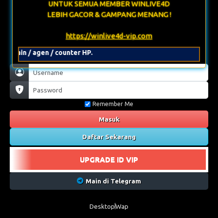
UNTUK SEMUA MEMBER WINLIVE4D
LEBIH GACOR & GAMPANG MENANG !
https://winlive4d-vip.com
n / agen / counter HP.
Remember Me
Masuk
Daftar Sekarang
UPGRADE ID VIP
Main di Telegram
Desktop
Wap