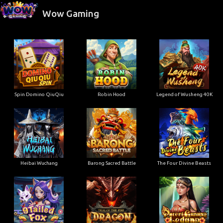
Wow Gaming
Spin Domino QiuQiu
Robin Hood
Legend of Wusheng 40K
Heibai Wuchang
Barong Sacred Battle
The Four Divine Beasts