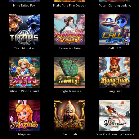
Nine Tailed Fox
Trial of the Fire Dragon
Puteri Gunung Ledang
Titan Monster
Flowerish Fairy
Call UFO
Alice in Wonderland
Jungle Treasure
Hang Tuah
Magician
Baahubali
Four Gentlemanly Flowers