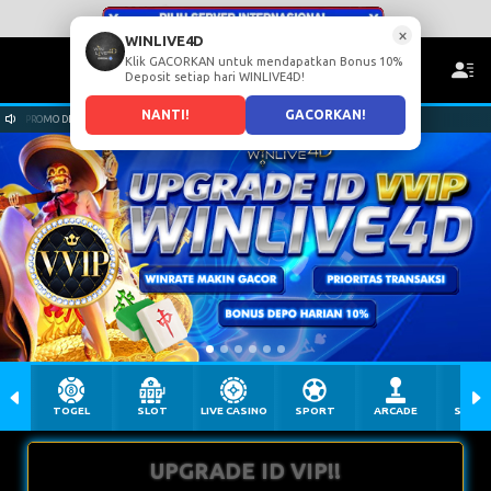
×
WINLIVE4D
Klik GACORKAN untuk mendapatkan Bonus 10%
Deposit setiap hari WINLIVE4D!
NANTI!
GACORKAN!
MO DEPOSIT HARIAN 10% SETIAP HARI HANYA DI WHATSAPP ADMIN WINLIVE4D
HALLO B
TOGEL
SLOT
LIVE CASINO
SPORT
ARCADE
SABU
UPGRADE ID VIP!!