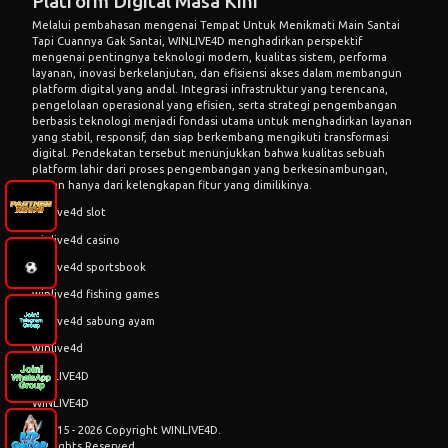
Platform Digital Masa Kini
Melalui pembahasan mengenai Tempat Untuk Menikmati Main Santai
Tapi Cuannya Gak Santai,
WINLIVE4D
menghadirkan perspektif
mengenai pentingnya teknologi modern, kualitas sistem, performa
layanan, inovasi berkelanjutan, dan efisiensi akses dalam membangun
platform digital yang andal. Integrasi infrastruktur yang terencana,
pengelolaan operasional yang efisien, serta strategi pengembangan
berbasis teknologi menjadi fondasi utama untuk menghadirkan layanan
yang stabil, responsif, dan siap berkembang mengikuti transformasi
digital. Pendekatan tersebut menunjukkan bahwa kualitas sebuah
platform lahir dari proses pengembangan yang berkesinambungan,
bukan hanya dari kelengkapan fitur yang dimilikinya.
winlive4d slot
winlive4d casino
winlive4d sportsbook
winlive4d fishing games
winlive4d sabung ayam
winlive4d
WINLIVE4D
WINLIVE4D
© 2015 - 2026 Copyright WINLIVE4D.
All Rights Reserved.