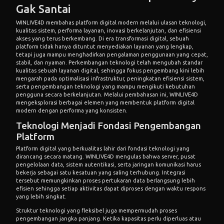
Gak Santai
WINLIVE4D
membahas platform digital modern melalui ulasan teknologi,
kualitas sistem, performa layanan, inovasi berkelanjutan, dan efisiensi
akses yang terus berkembang. Di era transformasi digital, sebuah
platform tidak hanya dituntut menyediakan layanan yang lengkap,
tetapi juga mampu menghadirkan pengalaman penggunaan yang cepat,
stabil, dan nyaman. Perkembangan teknologi telah mengubah standar
kualitas sebuah layanan digital, sehingga fokus pengembang kini lebih
mengarah pada optimalisasi infrastruktur, peningkatan efisiensi sistem,
serta pengembangan teknologi yang mampu mengikuti kebutuhan
pengguna secara berkelanjutan. Melalui pembahasan ini, WINLIVE4D
mengeksplorasi berbagai elemen yang membentuk platform digital
modern dengan performa yang konsisten.
Teknologi Menjadi Fondasi Pengembangan
Platform
Platform digital yang berkualitas lahir dari fondasi teknologi yang
dirancang secara matang. WINLIVE4D mengulas bahwa server, pusat
pengelolaan data, sistem autentikasi, serta jaringan komunikasi harus
bekerja sebagai satu kesatuan yang saling terhubung. Integrasi
tersebut memungkinkan proses pertukaran data berlangsung lebih
efisien sehingga setiap aktivitas dapat diproses dengan waktu respons
yang lebih singkat.
Struktur teknologi yang fleksibel juga mempermudah proses
pengembangan jangka panjang. Ketika kapasitas perlu diperluas atau