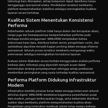
teknologi baru diterapkan, setiap komponen dapat diperbarui tanpa
mengganggu operasional utama. Pendekatan tersebut membantu
platform mempertahankan stabilitas sekaligus meningkatkan kualitas
layanan secara bertahap.
Kualitas Sistem Menentukan Konsistensi
Performa
Keberhasilan sebuah platform tidak hanya diukur dari kecepatan akses,
tetapi juga dari kemampuannya mempertahankan performa pada
berbagai kondisi penggunaan.
WINLIVE4D
menjelaskan bahwa
sinkronisasi basis data, distribusi beban server, pengelolaan cache, dan
optimalisasi algoritma menjadi bagian penting dalam menjaga efisiensi
operasional. Seluruh proses tersebut membantu mengurangi waktu
pemrosesan sekaligus meningkatkan konsistensi layanan.
Evaluasi sistem dilakukan secara berkala menggunakan analisis performa
berbasis data. Informasi yang diperoleh menjadi acuan dalam
menentukan strategi penyempurnaan sehingga setiap pembaruan
memberikan peningkatan yang nyata terhadap kualitas operasional.
Performa Platform Didukung Infrastruktur
Modern
Infrastruktur memiliki peranan besar dalam menjaga kelancaran seluruh
aktivitas digital. WINLIVE4D membahas bagaimana pemanfaatan pusat
data modern, jaringan berkecepatan tinggi, serta mekanisme distribusi
sumber daya membantu platform mempertahankan kualitas akses.
Pengelolaan yang terstruktur membuat sistem tetap mampu bekerja