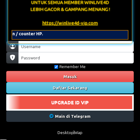
UNTUK SEMUA MEMBER WINLIVE4D
LEBIH GACOR & GAMPANG MENANG !
https://winlive4d-vip.com
n / counter HP.
Remember Me
Masuk
Daftar Sekarang
UPGRADE ID VIP
Main di Telegram
Desktop
Wap