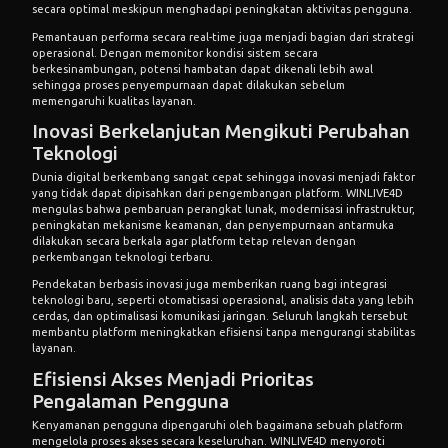
secara optimal meskipun menghadapi peningkatan aktivitas pengguna.
Pemantauan performa secara real-time juga menjadi bagian dari strategi
operasional. Dengan memonitor kondisi sistem secara
berkesinambungan, potensi hambatan dapat dikenali lebih awal
sehingga proses penyempurnaan dapat dilakukan sebelum
memengaruhi kualitas layanan.
Inovasi Berkelanjutan Mengikuti Perubahan
Teknologi
Dunia digital berkembang sangat cepat sehingga inovasi menjadi faktor
yang tidak dapat dipisahkan dari pengembangan platform. WINLIVE4D
mengulas bahwa pembaruan perangkat lunak, modernisasi infrastruktur,
peningkatan mekanisme keamanan, dan penyempurnaan antarmuka
dilakukan secara berkala agar platform tetap relevan dengan
perkembangan teknologi terbaru.
Pendekatan berbasis inovasi juga memberikan ruang bagi integrasi
teknologi baru, seperti otomatisasi operasional, analisis data yang lebih
cerdas, dan optimalisasi komunikasi jaringan. Seluruh langkah tersebut
membantu platform meningkatkan efisiensi tanpa mengurangi stabilitas
layanan.
Efisiensi Akses Menjadi Prioritas
Pengalaman Pengguna
Kenyamanan pengguna dipengaruhi oleh bagaimana sebuah platform
mengelola proses akses secara keseluruhan.
WINLIVE4D
menyoroti