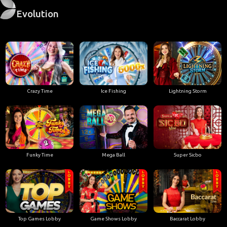
Evolution
Crazy Time
Ice Fishing
Lightning Storm
Funky Time
Mega Ball
Super Sicbo
Top Games Lobby
Game Shows Lobby
Baccarat Lobby