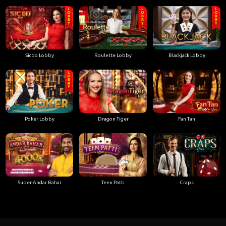
Sicbo Lobby
Roulette Lobby
Blackjack Lobby
Poker Lobby
Dragon Tiger
Fan Tan
Super Andar Bahar
Teen Patti
Craps