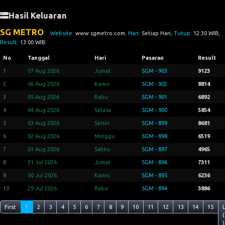
Hasil Keluaran
SG METRO
Website:
www.sgmetro.com
, Hari:
Setiap Hari
, Tutup:
12:30 WIB
,
Result:
13:00 WIB
No
Tanggal
Hari
Pasaran
Result
1
07 Aug 2026
Jumat
SGM - 903
9123
2
06 Aug 2026
Kamis
SGM - 902
8814
3
05 Aug 2026
Rabu
SGM - 901
6892
4
04 Aug 2026
Selasa
SGM - 900
5854
5
03 Aug 2026
Senin
SGM - 899
8681
6
02 Aug 2026
Minggu
SGM - 898
6519
7
01 Aug 2026
Sabtu
SGM - 897
4965
8
31 Jul 2026
Jumat
SGM - 896
7311
9
30 Jul 2026
Kamis
SGM - 895
6236
10
29 Jul 2026
Rabu
SGM - 894
3886
First
1
2
3
4
5
6
7
8
9
10
11
12
13
14
15
(
)