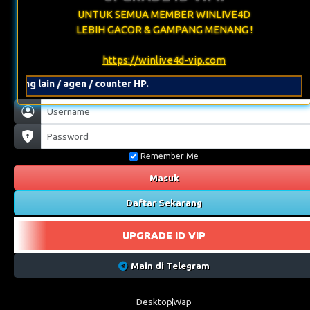
UNTUK SEMUA MEMBER WINLIVE4D
LEBIH GACOR & GAMPANG MENANG !
https://winlive4d-vip.com
g lain / agen / counter HP.
Remember Me
Masuk
Daftar Sekarang
UPGRADE ID VIP
Main di Telegram
Desktop
Wap