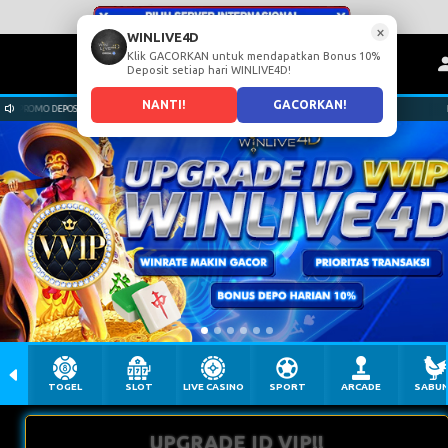
×
WINLIVE4D
Klik GACORKAN untuk mendapatkan Bonus 10%
Deposit setiap hari WINLIVE4D!
NANTI!
GACORKAN!
OMO DEPOSIT HARIAN 10% SETIAP HARI HANYA DI WHATSAPP ADMIN WINLIVE4D
HALLO 
TOGEL
SLOT
LIVE CASINO
SPORT
ARCADE
SABU
UPGRADE ID VIP!!