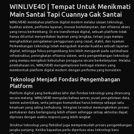
WINLIVE4D | Tempat Untuk Menikmati
Main Santai Tapi Cuannya Gak Santai
WINLIVE4D
membahas platform digital modern melalui ulasan teknologi,
kualitas sistem, performa layanan, inovasi berkelanjutan, dan efisiensi akses
yang terus berkembang. Di era transformasi digital, sebuah platform tidak
hanya dituntut menyediakan layanan yang lengkap, tetapi juga mampu
menghadirkan pengalaman penggunaan yang cepat, stabil, dan nyaman.
Perkembangan teknologi telah mengubah standar kualitas sebuah layanan
digital, sehingga fokus pengembang kini lebih mengarah pada optimalisasi
infrastruktur, peningkatan efisiensi sistem, serta pengembangan teknologi
yang mampu mengikuti kebutuhan pengguna secara berkelanjutan. Melalui
pembahasan ini, WINLIVE4D mengeksplorasi berbagai elemen yang
membentuk platform digital modern dengan performa yang konsisten.
Teknologi Menjadi Fondasi Pengembangan
Platform
Platform digital yang berkualitas lahir dari fondasi teknologi yang dirancang
secara matang. WINLIVE4D mengulas bahwa server, pusat pengelolaan data,
sistem autentikasi, serta jaringan komunikasi harus bekerja sebagai satu
kesatuan yang saling terhubung. Integrasi tersebut memungkinkan proses
pertukaran data berlangsung lebih efisien sehingga setiap aktivitas dapat
diproses dengan waktu respons yang lebih singkat.
Struktur teknologi yang fleksibel juga mempermudah proses pengembangan
jangka panjang. Ketika kapasitas perlu diperluas atau teknologi baru