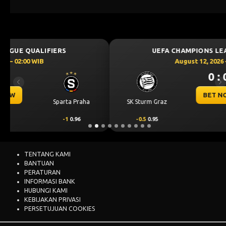
UEFA CHAMPIONS LEAGUE QUALIFIERS
August 12, 2026 — 01:30 WIB
0 : 0
Previous
Ne
BET NOW
SK Sturm Graz
Fenerbahce
-0.5
0.95
0.5
0.87
TENTANG KAMI
BANTUAN
PERATURAN
INFORMASI BANK
HUBUNGI KAMI
KEBIJAKAN PRIVASI
PERSETUJUAN COOKIES