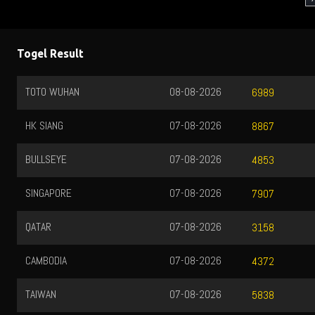
Togel Result
08-08-2026
TOTO MACAU0000
6989
07-08-2026
TOTO MACAU1300
8867
07-08-2026
TOTO MACAU1600
4853
07-08-2026
TOTO MACAU1900
7907
07-08-2026
TOTO MACAU2200
3158
07-08-2026
TOTO MACAU2300
4372
07-08-2026
5838