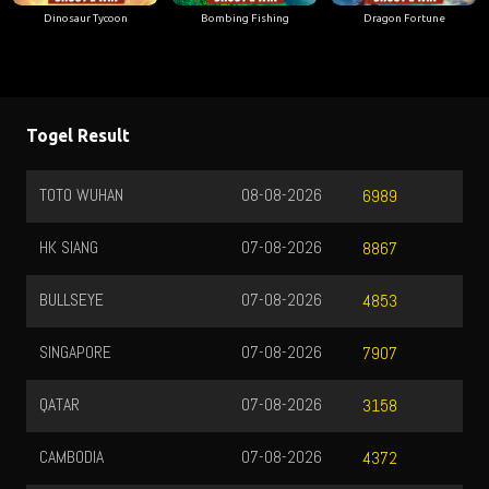
Dinosaur Tycoon
Bombing Fishing
Dragon Fortune
Togel Result
TOTO MACAU0000
08-08-2026
4072
TOTO MACAU1300
07-08-2026
6300
TOTO MACAU1600
07-08-2026
7875
TOTO MACAU1900
07-08-2026
6303
TOTO MACAU2200
07-08-2026
9178
TOTO MACAU2300
07-08-2026
9141