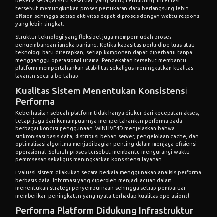
bekerja sebagai satu kesatuan yang saling terhubung. Integrasi
tersebut memungkinkan proses pertukaran data berlangsung lebih
efisien sehingga setiap aktivitas dapat diproses dengan waktu respons
yang lebih singkat.
Struktur teknologi yang fleksibel juga mempermudah proses
pengembangan jangka panjang. Ketika kapasitas perlu diperluas atau
teknologi baru diterapkan, setiap komponen dapat diperbarui tanpa
mengganggu operasional utama. Pendekatan tersebut membantu
platform mempertahankan stabilitas sekaligus meningkatkan kualitas
layanan secara bertahap.
Kualitas Sistem Menentukan Konsistensi
Performa
Keberhasilan sebuah platform tidak hanya diukur dari kecepatan akses,
tetapi juga dari kemampuannya mempertahankan performa pada
berbagai kondisi penggunaan.
WINLIVE4D
menjelaskan bahwa
sinkronisasi basis data, distribusi beban server, pengelolaan cache, dan
optimalisasi algoritma menjadi bagian penting dalam menjaga efisiensi
operasional. Seluruh proses tersebut membantu mengurangi waktu
pemrosesan sekaligus meningkatkan konsistensi layanan.
Evaluasi sistem dilakukan secara berkala menggunakan analisis performa
berbasis data. Informasi yang diperoleh menjadi acuan dalam
menentukan strategi penyempurnaan sehingga setiap pembaruan
memberikan peningkatan yang nyata terhadap kualitas operasional.
Performa Platform Didukung Infrastruktur