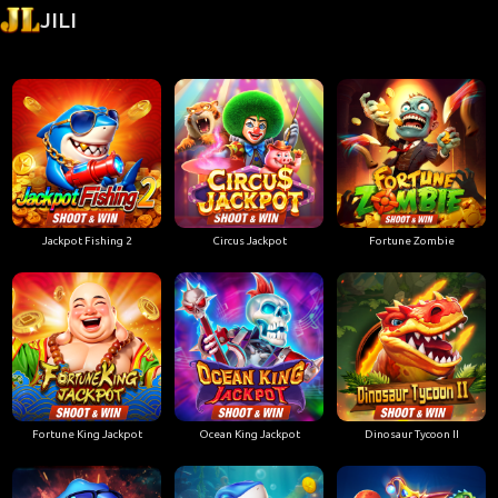
JILI
Jackpot Fishing 2
Circus Jackpot
Fortune Zombie
Fortune King Jackpot
Ocean King Jackpot
Dinosaur Tycoon II