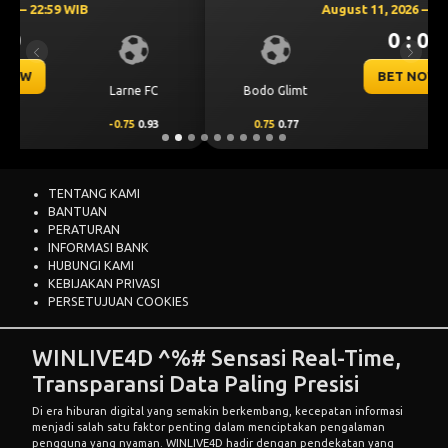
August 11, 2026 — 22:59 WIB
0 : 0
Previous
Next
BET NOW
Bodo Glimt
Union Saint-Gilloise
0.75
0.77
-0.75
-0.95
TENTANG KAMI
BANTUAN
PERATURAN
INFORMASI BANK
HUBUNGI KAMI
KEBIJAKAN PRIVASI
PERSETUJUAN COOKIES
WINLIVE4D ^%# Sensasi Real-Time,
Transparansi Data Paling Presisi
Di era hiburan digital yang semakin berkembang, kecepatan informasi
menjadi salah satu faktor penting dalam menciptakan pengalaman
pengguna yang nyaman.
WINLIVE4D
hadir dengan pendekatan yang