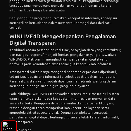
pengguna memperoleh gambaran lebih aktual. Penggunaan teknologi
tersebut juga mendukung pengalaman yang lebih dinamis karena
informasi tidak hanya bersifat statis.
Bagi pengguna yang mengutamakan kecepatan informasi, konsep ini
memberikan kemudahan dalam memantau berbagai data dari satu
tempat.
WINLIVE4D Mengedepankan Pengalaman
Digital Transparan
Kombinasi antara pembaruan real-time, penyajian data yang terstruktur,
dan navigasi responsif menjadi fondasi pengalaman yang ditawarkan
WINLIVE4D. Platform ini menghadirkan pendekatan digital yang
berfokus pada kemudahan akses sekaligus keterbukaan informasi.
Transparansi bukan hanya mengenai seberapa cepat data diperbarui,
tetapi juga bagaimana informasi tersebut dapat dipahami pengguna.
Karena itu, sistem yang mudah dipantau menjadi nilai penting dalam
membangun pengalaman digital yang lebih nyaman.
Pada akhirnya,
WINLIVE4D
menawarkan sensasi real-time melalui sistem
yang menitikberatkan pada kecepatan informasi dan penyajian data
secara terbuka. Pengguna dapat memanfaatkan berbagai fitur yang
tersedia dengan tetap memperhatikan ketentuan layanan serta
mengelola aktivitas secara bijak. Dengan pendekatan tersebut,
pengalaman digital dapat berlangsung secara lebih terarah, informatif,
dan transparan.
winlive4d slot