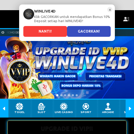
×
WINLIVE4D
Klik GACORKAN untuk mendapatkan Bonus 10%
Deposit setiap hari WINLIVE4D!
NANTI!
GACORKAN!
OMO DEPOSIT HARIAN 10% SETIAP HARI HANYA DI WHATSAPP ADMIN WINLIVE4D
HALLO 
TOGEL
SLOT
LIVE CASINO
SPORT
ARCADE
SABU
UPGRADE ID VIP!!