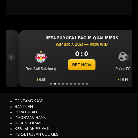
UEFA EUROPA LEAGUE QUALIFIERS
August 7, 2026 — 00:00 WIB
0 : 0
Previous
Next
BET NOW
Red Bull Salzburg
Pafos FC
1
0.85
-1
0.91
TENTANG KAMI
BANTUAN
PERATURAN
INFORMASI BANK
HUBUNGI KAMI
KEBIJAKAN PRIVASI
PERSETUJUAN COOKIES