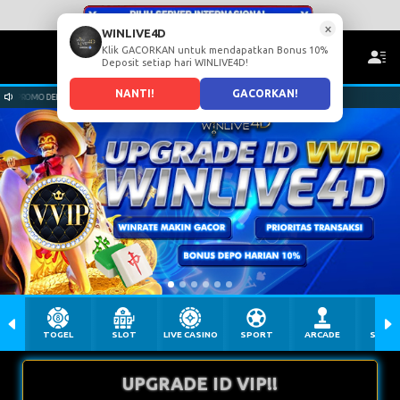
×
WINLIVE4D
Klik GACORKAN untuk mendapatkan Bonus 10%
Deposit setiap hari WINLIVE4D!
NANTI!
GACORKAN!
MO DEPOSIT HARIAN 10% SETIAP HARI HANYA DI WHATSAPP ADMIN WINLIVE4D
HALLO B
TOGEL
SLOT
LIVE CASINO
SPORT
ARCADE
SABU
UPGRADE ID VIP!!