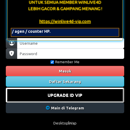
UNTUK SEMUA MEMBER WINLIVE4D
LEBIH GACOR & GAMPANG MENANG !
https://winlive4d-vip.com
/ agen / counter HP.
Remember Me
Masuk
Daftar Sekarang
UPGRADE ID VIP
Main di Telegram
Desktop
Wap