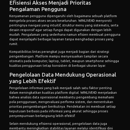
Efisiensi Akses Menjadi Prioritas
Pengalaman Pengguna
Kenyamanan pengguna dipengaruhi oleh bagaimana sebuah platform
mengelola proses akses secara keseluruhan.
WINLIVE4D
menyoroti
pentingnya navigasi yang intuitif, struktur menu yang sistematis, serta
desain responsif agar setiap fungsi dapat digunakan dengan lebih
mudah. Pengalaman yang sederhana namun efisien membuat pengguna
dapat menjelajahi berbagai layanan tanpa menghadapi proses yang
rumit.
Kompatibilitas lintas perangkat juga menjadi bagian dari strategi
pengembangan. Platform mampu menyesuaikan tampilan secara
otomatis pada komputer, laptop, tablet, maupun smartphone sehingga
kualitas penggunaan tetap konsisten di berbagai ukuran layar.
Pengelolaan Data Mendukung Operasional
yang Lebih Efektif
Pengelolaan informasi yang baik menjadi salah satu faktor penting
dalam meningkatkan kualitas platform digital. WINLIVE4D menjelaskan
bahwa analisis data operasional membantu pengembang memahami
pola penggunaan, mengevaluasi performa sistem, dan menentukan
prioritas pengembangan berikutnya. Pendekatan ini membuat setiap
keputusan berbasis pada informasi yang akurat sehingga proses
penyempurnaan berlangsung lebih efektif.
Selain mendukung efisiensi operasional, pengelolaan data juga
membantu meningkatkan stabilitas layanan melalui identifikasi dini