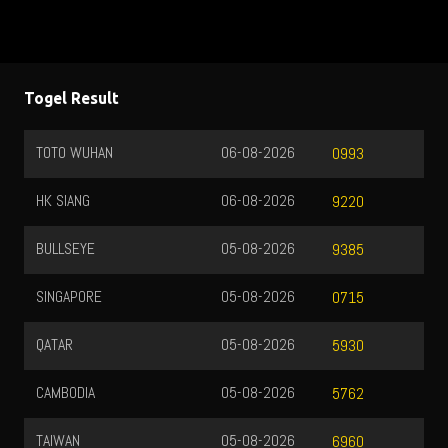
Togel Result
TOTO MACAU0000
06-08-2026
2153
TOTO MACAU1300
05-08-2026
0629
TOTO MACAU1600
05-08-2026
2900
TOTO MACAU1900
05-08-2026
9401
TOTO MACAU2200
05-08-2026
0991
TOTO MACAU2300
05-08-2026
1563