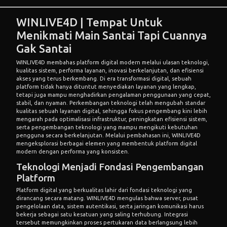
WINLIVE4D | Tempat Untuk
Menikmati Main Santai Tapi Cuannya
Gak Santai
WINLIVE4D
membahas platform digital modern melalui ulasan teknologi,
kualitas sistem, performa layanan, inovasi berkelanjutan, dan efisiensi
akses yang terus berkembang. Di era transformasi digital, sebuah
platform tidak hanya dituntut menyediakan layanan yang lengkap,
tetapi juga mampu menghadirkan pengalaman penggunaan yang cepat,
stabil, dan nyaman. Perkembangan teknologi telah mengubah standar
kualitas sebuah layanan digital, sehingga fokus pengembang kini lebih
mengarah pada optimalisasi infrastruktur, peningkatan efisiensi sistem,
serta pengembangan teknologi yang mampu mengikuti kebutuhan
pengguna secara berkelanjutan. Melalui pembahasan ini, WINLIVE4D
mengeksplorasi berbagai elemen yang membentuk platform digital
modern dengan performa yang konsisten.
Teknologi Menjadi Fondasi Pengembangan
Platform
Platform digital yang berkualitas lahir dari fondasi teknologi yang
dirancang secara matang. WINLIVE4D mengulas bahwa server, pusat
pengelolaan data, sistem autentikasi, serta jaringan komunikasi harus
bekerja sebagai satu kesatuan yang saling terhubung. Integrasi
tersebut memungkinkan proses pertukaran data berlangsung lebih