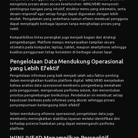
mengelola proses akses secara keseluruhan.
WINLIVE4D
menyoroti
pentingnya navigasi yang intuitif, struktur menu yang sistematis, serta
desain responsif agar setiap fungsi dapat digunakan dengan lebih
mudah. Pengalaman yang sederhana namun efisien membuat pengguna
dapat menjelajahi berbagai layanan tanpa menghadapi proses yang
rumit.
Kompatibilitas lintas perangkat juga menjadi bagian dari strategi
pengembangan. Platform mampu menyesuaikan tampilan secara
otomatis pada komputer, laptop, tablet, maupun smartphone sehingga
kualitas penggunaan tetap konsisten di berbagai ukuran layar.
Pengelolaan Data Mendukung Operasional
yang Lebih Efektif
Pengelolaan informasi yang baik menjadi salah satu faktor penting
dalam meningkatkan kualitas platform digital. WINLIVE4D menjelaskan
bahwa analisis data operasional membantu pengembang memahami
pola penggunaan, mengevaluasi performa sistem, dan menentukan
prioritas pengembangan berikutnya. Pendekatan ini membuat setiap
keputusan berbasis pada informasi yang akurat sehingga proses
penyempurnaan berlangsung lebih efektif.
Selain mendukung efisiensi operasional, pengelolaan data juga
membantu meningkatkan stabilitas layanan melalui identifikasi dini
terhadap potensi hambatan yang dapat memengaruhi performa
platform.
WINLIVE4D Menampilkan Perspektif