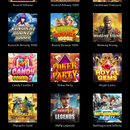
Rise of Athena
Rise of Athena 1000
Caribbean Treasure
Kunoichi Bounty 1000
Bunny Bonaza 1000
Wukong Rising
Candy Combo 2
Poker Party
Royal Gems
Pharaohs Gold
Mafia Legends
Battleground Infinity