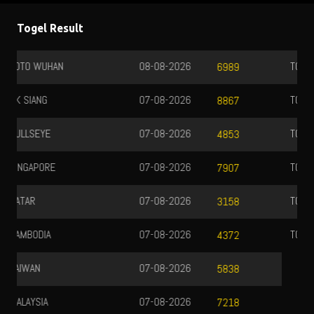
Togel Result
TOTO MACAU0000
08-08-2026
4072
TOTO MACAU1300
07-08-2026
6300
TOTO MACAU1600
07-08-2026
7875
TOTO MACAU1900
07-08-2026
6303
TOTO MACAU2200
07-08-2026
9178
TOTO MACAU2300
07-08-2026
9141