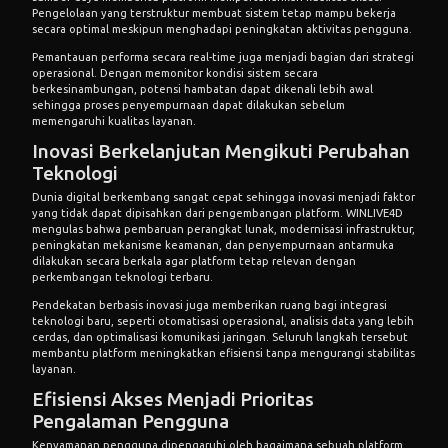
Pengelolaan yang terstruktur membuat sistem tetap mampu bekerja
secara optimal meskipun menghadapi peningkatan aktivitas pengguna.
Pemantauan performa secara real-time juga menjadi bagian dari strategi
operasional. Dengan memonitor kondisi sistem secara
berkesinambungan, potensi hambatan dapat dikenali lebih awal
sehingga proses penyempurnaan dapat dilakukan sebelum
memengaruhi kualitas layanan.
Inovasi Berkelanjutan Mengikuti Perubahan
Teknologi
Dunia digital berkembang sangat cepat sehingga inovasi menjadi faktor
yang tidak dapat dipisahkan dari pengembangan platform. WINLIVE4D
mengulas bahwa pembaruan perangkat lunak, modernisasi infrastruktur,
peningkatan mekanisme keamanan, dan penyempurnaan antarmuka
dilakukan secara berkala agar platform tetap relevan dengan
perkembangan teknologi terbaru.
Pendekatan berbasis inovasi juga memberikan ruang bagi integrasi
teknologi baru, seperti otomatisasi operasional, analisis data yang lebih
cerdas, dan optimalisasi komunikasi jaringan. Seluruh langkah tersebut
membantu platform meningkatkan efisiensi tanpa mengurangi stabilitas
layanan.
Efisiensi Akses Menjadi Prioritas
Pengalaman Pengguna
Kenyamanan pengguna dipengaruhi oleh bagaimana sebuah platform