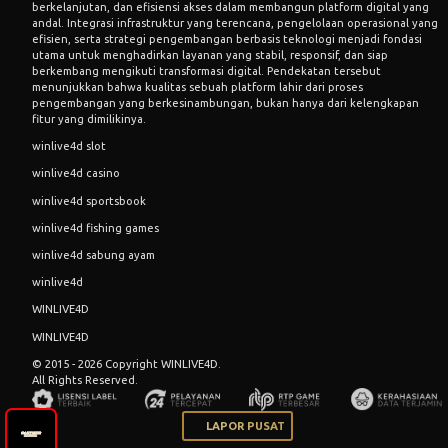
berkelanjutan, dan efisiensi akses dalam membangun platform digital yang
andal. Integrasi infrastruktur yang terencana, pengelolaan operasional yang
efisien, serta strategi pengembangan berbasis teknologi menjadi fondasi
utama untuk menghadirkan layanan yang stabil, responsif, dan siap
berkembang mengikuti transformasi digital. Pendekatan tersebut
menunjukkan bahwa kualitas sebuah platform lahir dari proses
pengembangan yang berkesinambungan, bukan hanya dari kelengkapan
fitur yang dimilikinya.
winlive4d slot
winlive4d casino
winlive4d sportsbook
winlive4d fishing games
winlive4d sabung ayam
winlive4d
WINLIVE4D
WINLIVE4D
© 2015 - 2026 Copyright WINLIVE4D.
All Rights Reserved.
LAPOR PUSAT