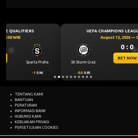
UEFA CHAMPIONS LEAGUE QUALIFIERS
August 12, 2026 — 01:30 WIB
0 : 0
Previous
Ne
BET NOW
SK Sturm Graz
Fenerbahce
-0.5
0.95
0.5
0.87
TENTANG KAMI
BANTUAN
PERATURAN
INFORMASI BANK
HUBUNGI KAMI
KEBIJAKAN PRIVASI
PERSETUJUAN COOKIES