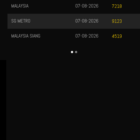
07-08-2026
7218
07-08-2026
9123
07-08-2026
4519