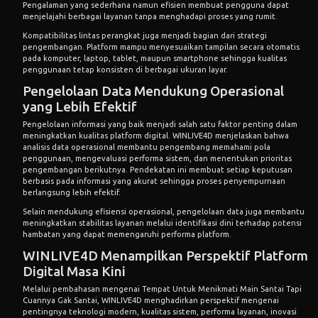
Pengalaman yang sederhana namun efisien membuat pengguna dapat
menjelajahi berbagai layanan tanpa menghadapi proses yang rumit.
Kompatibilitas lintas perangkat juga menjadi bagian dari strategi
pengembangan. Platform mampu menyesuaikan tampilan secara otomatis
pada komputer, laptop, tablet, maupun smartphone sehingga kualitas
penggunaan tetap konsisten di berbagai ukuran layar.
Pengelolaan Data Mendukung Operasional
yang Lebih Efektif
Pengelolaan informasi yang baik menjadi salah satu faktor penting dalam
meningkatkan kualitas platform digital. WINLIVE4D menjelaskan bahwa
analisis data operasional membantu pengembang memahami pola
penggunaan, mengevaluasi performa sistem, dan menentukan prioritas
pengembangan berikutnya. Pendekatan ini membuat setiap keputusan
berbasis pada informasi yang akurat sehingga proses penyempurnaan
berlangsung lebih efektif.
Selain mendukung efisiensi operasional, pengelolaan data juga membantu
meningkatkan stabilitas layanan melalui identifikasi dini terhadap potensi
hambatan yang dapat memengaruhi performa platform.
WINLIVE4D Menampilkan Perspektif Platform
Digital Masa Kini
Melalui pembahasan mengenai Tempat Untuk Menikmati Main Santai Tapi
Cuannya Gak Santai,
WINLIVE4D
menghadirkan perspektif mengenai
pentingnya teknologi modern, kualitas sistem, performa layanan, inovasi